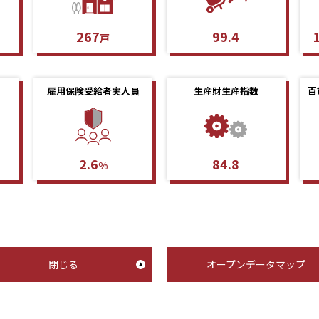
267
99.4
戸
雇用保険受給者実人員
生産財生産指数
百
2.6
84.8
%
閉じる
オープンデータマップ