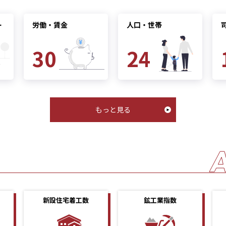
ー
労働・賃金
人口・世帯
30
24
もっと見る
新設住宅着工数
鉱工業指数