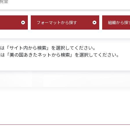
合指数で
合指数で
合指数で
円
で、
99.4
84.8
90.4
で、
で、
で、
。
。
。
た。
ました。
となりました。
フォーマットから探す
組織から探
索は「サイト内から検索」を選択してください。
索は「美の国あきたネットから検索」を選択してください。