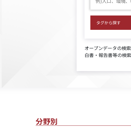
2026年7月
2026年5月
2026年6月
2023年
2026年6月
2026年6月
2025年12月
2026年1月
2026年1月
2026年1月
2026年1月
2026年1月
の取扱貨物量は
の本県の秋田県の人口は
の本県の景気動向指数は、 以下となりました。
の秋田県の新設住宅着工数は
の秋田空港利用者は
の秋田市消費者物価指数は
の本県の鉱工業生産指数は2015年を100とした総
の本県の有効求人倍率は
の本県の雇用保険受給者実人員は
の本県の生産財生産指数は2015年を100とした総
の本県の投資財生産指数は2015年を100とした総
の秋田県の百貨店・スーパー販売額は
10,889,442トン
97,356人
864,753人
1.23倍
115.7
で、
267戸
で、
で、
で、
2.6%
で、
で、
で、
18,097百万
前年より
先行指数 :
前月比は
前年比は
前月比は
前月比は
前月比は
前月より
前月より
前月より
前月より
前月より
-17,239人
45戸
2,405,809トン
8,283人
-0.1%
3,596百万円
4.7
0.04倍
-11.4%
0.9
-11.4
106.8
上昇し、前年同月より
上昇し、前年同月より
の上昇、前年同月比は
下降し、前年同月より
の減少、前年同月比は
上昇し、前年同月より
減少し、前年同月より
の減少、前年同月比は
減少しました。
の上昇、前年同月比は
の減少 となりました。
-5.6
-7.2
94戸
-12.9
2.3%
-0.01倍
減少となりました。
下降となりました。
-2.7%
5,514人
の上昇となりました
下降となりました。
の上昇となりました
501百万円
減少となりました
減少となりまし
の減少となり
の上昇
一致指数 :
66.3
タグから探す
遅行指数 :
92.2
オープンデータの検
白書・報告書等の検
分野別