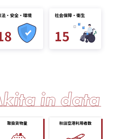
司法・安全・環境
社会保障・衛生
18
15
取扱貨物量
秋田空港利用者数