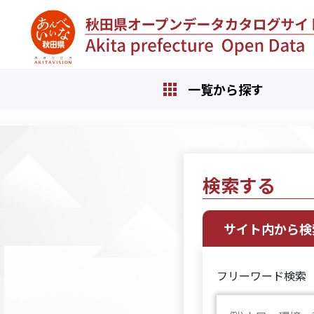
人口
景気動向指数
新設住宅着工数
取扱貨物量
秋田空港利用者数
秋田市消費者物指数
百貨店・スーパー販売額
鉱工業指数
有効求人倍率
雇用保険受給者実人員
生産財生産指数
投資財生産指数
出典：県公開「年齢別人口流動調査」より
出典：県公開「景気動向指数」より
出典：県公開「建築着工統計調査結果」より
出典：県公開「秋田県港湾統計年報」より
出典：県公開「秋田空港の利用状況について」より
出典：県公開「秋田市消費者物価指数」より
出典：東北経済産業局「東北地域百貨店・スーパー販売額動向」より
出典：県公開「秋田県鉱工業生産指数」より
出典：秋田労働局「一般職業紹介状況」より
出典：秋田労働局「一般職業紹介状況」より
出典：県公開「秋田県鉱工業生産指数」より
出典：県公開「秋田県鉱工業生産指数」より
一覧から探す
検索する
サイト内から検
フリーワード検索